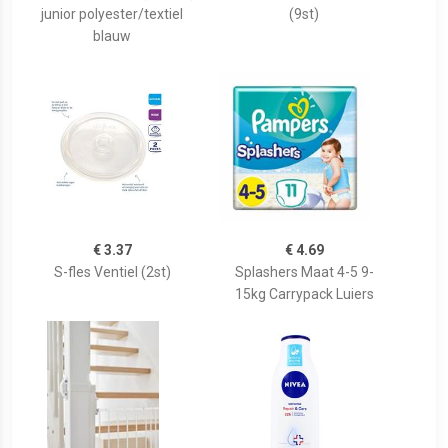
junior polyester/textiel
(9st)
blauw
€ 3.37
€ 4.69
S-fles Ventiel (2st)
Splashers Maat 4-5 9-
15kg Carrypack Luiers