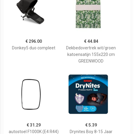
€ 296.00
€ 44.84
Donkey5 duo compleet
Dekbedovertrek wit/groen
katoensatijn 155x220 cm
GREENWOOD
€ 31.29
€ 5.39
autostoel F1000K (E4 R44)
Drynites Boy 8-15 Jaar