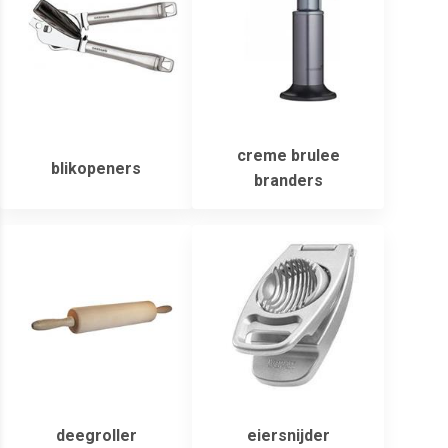
creme brulee
blikopeners
branders
deegroller
eiersnijder