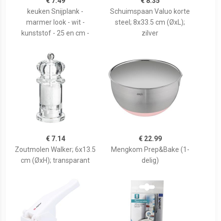
€ 7.49
€ 8.35
keuken Snijplank -
Schuimspaan Valuo korte
marmer look - wit -
steel; 8x33.5 cm (ØxL);
kunststof - 25 en cm -
zilver
€ 7.14
€ 22.99
Zoutmolen Walker; 6x13.5
Mengkom Prep&Bake (1-
cm (ØxH); transparant
delig)