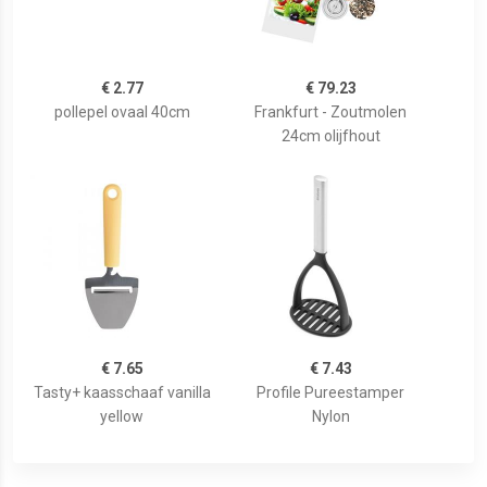
€ 2.77
€ 79.23
pollepel ovaal 40cm
Frankfurt - Zoutmolen
24cm olijfhout
€ 7.65
€ 7.43
Tasty+ kaasschaaf vanilla
Profile Pureestamper
yellow
Nylon