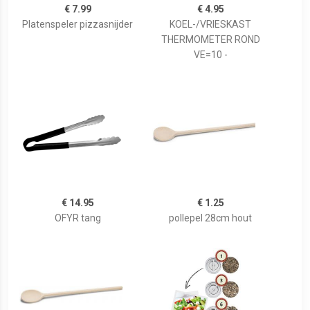
€ 7.99
€ 4.95
Platenspeler pizzasnijder
KOEL-/VRIESKAST
THERMOMETER ROND
VE=10 -
€ 14.95
€ 1.25
OFYR tang
pollepel 28cm hout