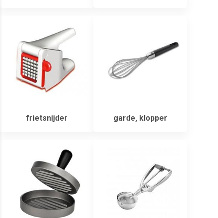
frietsnijder
garde, klopper