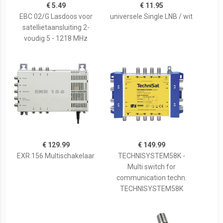
€ 5.49
€ 11.95
EBC 02/G Lasdoos voor
universele Single LNB / wit
satellietaansluiting 2-
voudig 5 - 1218 MHz
€ 129.99
€ 149.99
EXR 156 Multischakelaar
TECHNISYSTEM58K -
Multi switch for
communication techn.
TECHNISYSTEM58K