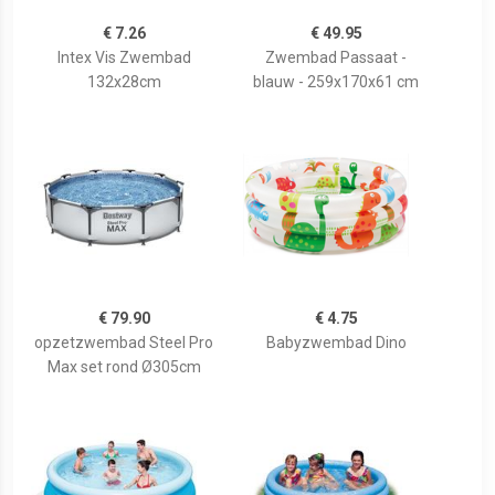
€ 7.26
€ 49.95
Intex Vis Zwembad
Zwembad Passaat -
132x28cm
blauw - 259x170x61 cm
€ 79.90
€ 4.75
opzetzwembad Steel Pro
Babyzwembad Dino
Max set rond Ø305cm