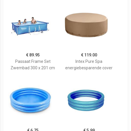
€ 89.95
€ 119.00
Passaat Frame Set
Intex Pure Spa
Zwembad 300 x 201 cm
energiebesparende cover
€ 6.75
€ 5.99