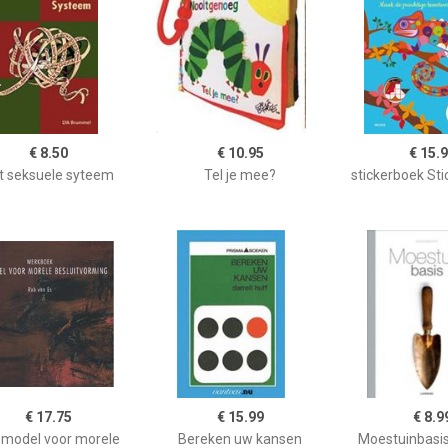
€ 8.50
€ 10.95
€ 15.
t seksuele syteem
Tel je mee?
stickerboek Sti
€ 17.75
€ 15.99
€ 8.9
 model voor morele
Bereken uw kansen
Moestuinbasis