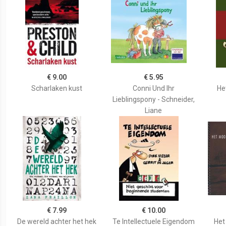
€ 9.00
€ 5.95
Scharlaken kust
Conni Und Ihr
He
Lieblingspony - Schneider,
Liane
€ 7.99
€ 10.00
De wereld achter het hek
Te Intellectuele Eigendom
Het