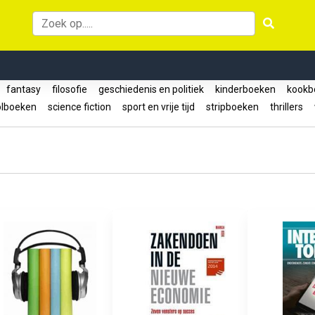
fantasy
filosofie
geschiedenis en politiek
kinderboeken
kookb
lboeken
science fiction
sport en vrije tijd
stripboeken
thrillers