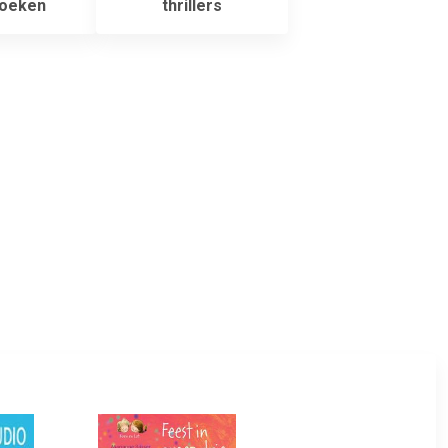
boeken
thrillers