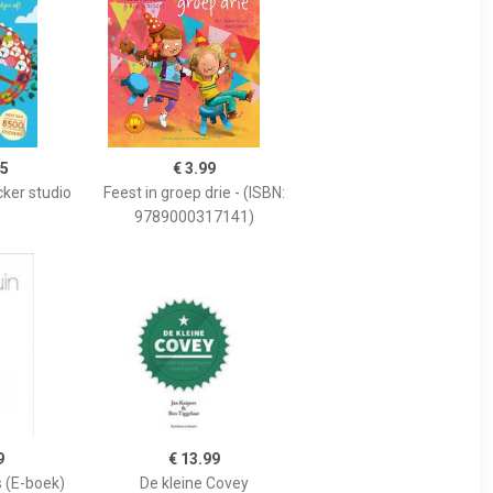
95
€ 3.99
cker studio
Feest in groep drie - (ISBN:
9789000317141)
9
€ 13.99
 (E-boek)
De kleine Covey