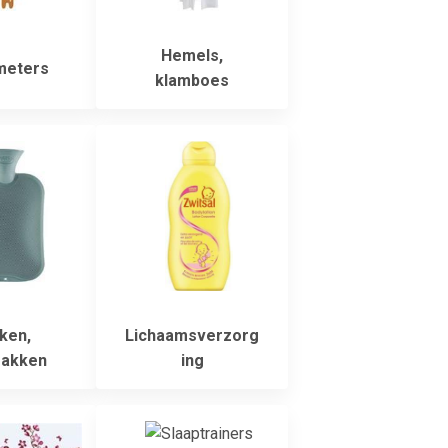
Hemels,
meters
klamboes
ken,
Lichaamsverzorg
zakken
ing