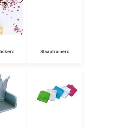
ickers
Slaaptrainers