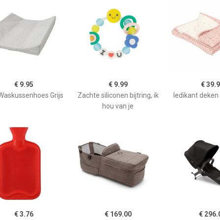
€ 9.95
€ 9.99
€ 39.
Waskussenhoes Grijs
Zachte siliconen bijtring, ik
ledikant deken f
hou van je
€ 3.76
€ 169.00
€ 296.