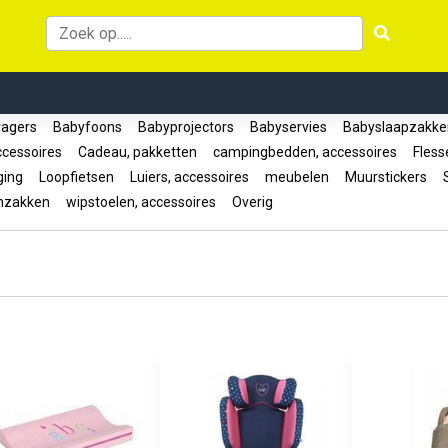
ragers
Babyfoons
Babyprojectors
Babyservies
Babyslaapzakk
ccessoires
Cadeau, pakketten
campingbedden, accessoires
Fless
ging
Loopfietsen
Luiers, accessoires
meubelen
Muurstickers
S
nzakken
wipstoelen, accessoires
Overig