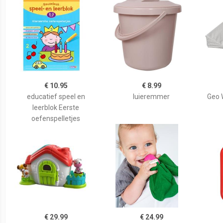
€ 10.95
€ 8.99
educatief speel en
luieremmer
Geo 
leerblok Eerste
oefenspelletjes
€ 29.99
€ 24.99