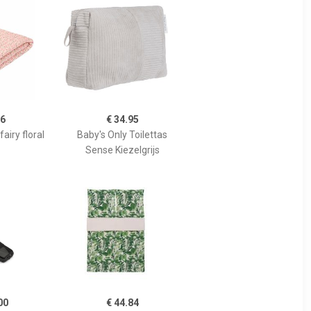
96
€ 34.95
airy floral
Baby's Only Toilettas
Sense Kiezelgrijs
00
€ 44.84