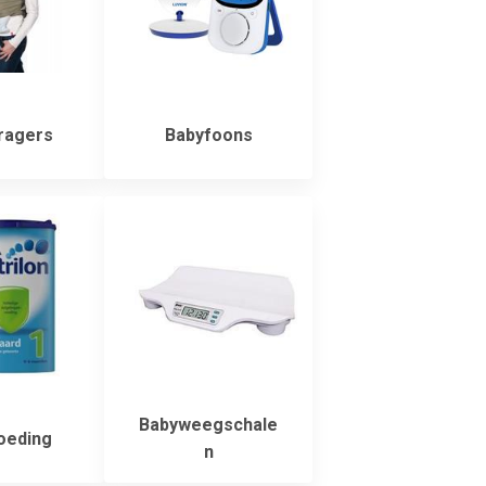
ragers
Babyfoons
Babyweegschale
oeding
n