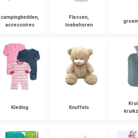
campingbedden,
Flessen,
groei
accessoires
toebehoren
Krui
Kleding
Knuffels
kruik