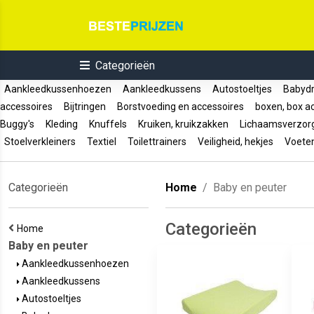
Categorieën
Aankleedkussenhoezen
Aankleedkussens
Autostoeltjes
Babyd
accessoires
Bijtringen
Borstvoeding en accessoires
boxen, box a
Buggy's
Kleding
Knuffels
Kruiken, kruikzakken
Lichaamsverzor
Stoelverkleiners
Textiel
Toilettrainers
Veiligheid, hekjes
Voete
Categorieën
Home
Baby en peuter
Categorieën
Home
Baby en peuter
Aankleedkussenhoezen
Aankleedkussens
Autostoeltjes