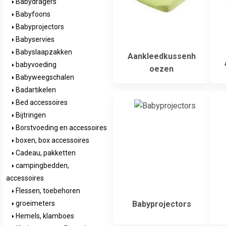
Babydragers
Babyfoons
Babyprojectors
Babyservies
Babyslaapzakken
Aankleedkussenh
babyvoeding
oezen
Babyweegschalen
Badartikelen
Bed accessoires
Bijtringen
Borstvoeding en accessoires
boxen, box accessoires
Cadeau, pakketten
campingbedden,
accessoires
Flessen, toebehoren
Babyprojectors
groeimeters
Hemels, klamboes