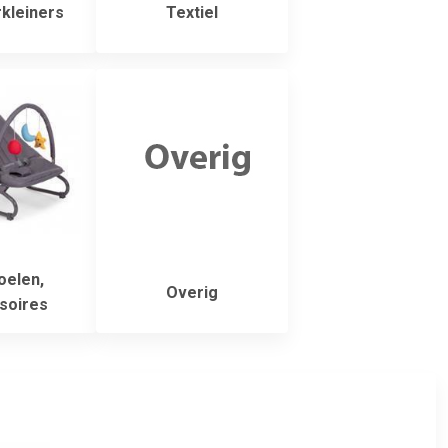
kleiners
Textiel
oelen,
Overig
soires