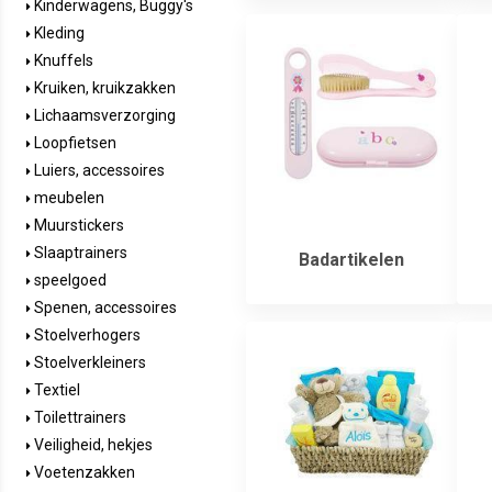
Kinderwagens, Buggy's
Kleding
Knuffels
Kruiken, kruikzakken
Lichaamsverzorging
Loopfietsen
Luiers, accessoires
meubelen
Muurstickers
Slaaptrainers
Badartikelen
speelgoed
Spenen, accessoires
Stoelverhogers
Stoelverkleiners
Textiel
Toilettrainers
Veiligheid, hekjes
Voetenzakken