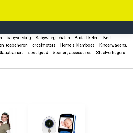
en
babyvoeding
Babyweegschalen
Badartikelen
Bed
en, toebehoren
groeimeters
Hemels, klamboes
Kinderwagens,
laaptrainers
speelgoed
Spenen, accessoires
Stoelverhogers