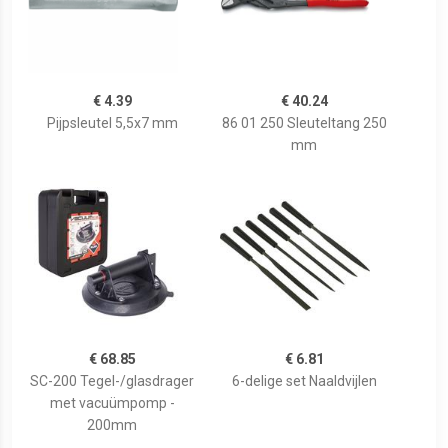
€ 4.39
€ 40.24
Pijpsleutel 5,5x7 mm
86 01 250 Sleuteltang 250
mm
€ 68.85
€ 6.81
SC-200 Tegel-/glasdrager
6-delige set Naaldvijlen
met vacuümpomp -
200mm