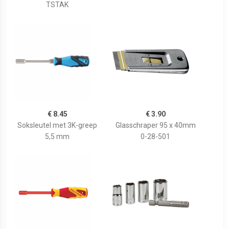
TSTAK
€ 8.45
€ 3.90
Soksleutel met 3K-greep
Glasschraper 95 x 40mm
5,5 mm
0-28-501