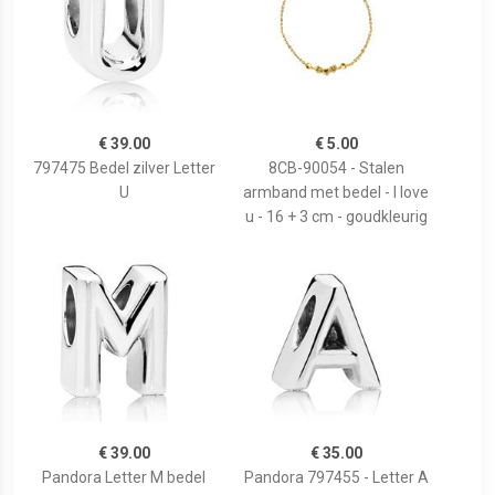
€ 39.00
€ 5.00
797475 Bedel zilver Letter
8CB-90054 - Stalen
U
armband met bedel - I love
u - 16 + 3 cm - goudkleurig
€ 39.00
€ 35.00
Pandora Letter M bedel
Pandora 797455 - Letter A