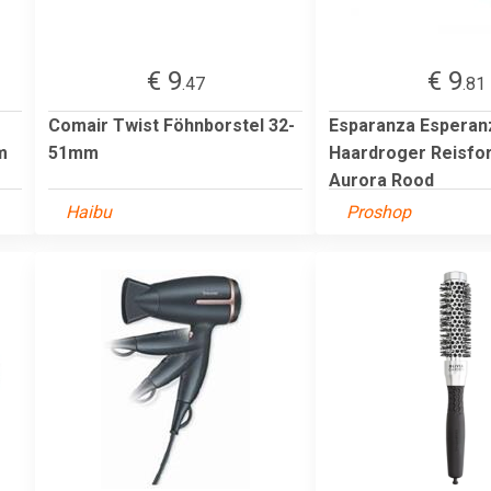
€ 9
€ 9
.47
.81
Comair Twist Föhnborstel 32-
Esparanza Esperan
m
51mm
Haardroger Reisfo
Aurora Rood
Haibu
Proshop