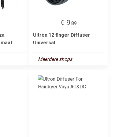
€ 9
.89
za
Ultron 12 finger Diffuser
rmaat
Universal
Meerdere shops