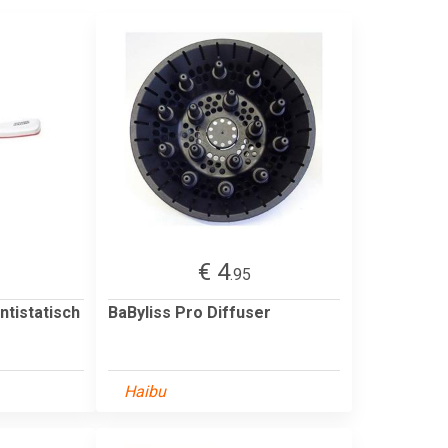
€ 4
.95
ntistatisch
BaByliss Pro Diffuser
Haibu