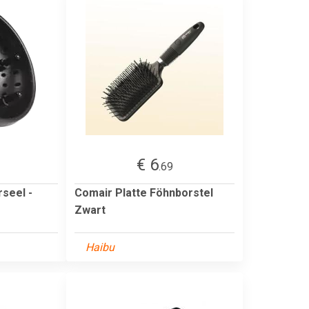
€ 6
.69
rseel -
Comair Platte Föhnborstel
Zwart
Haibu