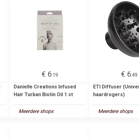
€ 6
€ 6
.19
.49
l
Danielle Creations Infused
ETI Diffuser (Unive
Hair Turban Biotin Oil 1 st
haardrogers)
Meerdere shops
Meerdere shops