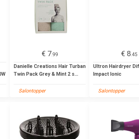
€ 7
€ 8
.99
.45
Danielle Creations Hair Turban
Ultron Hairdryer Di
0W
Twin Pack Grey & Mint 2 s...
Impact Ionic
Salontopper
Salontopper