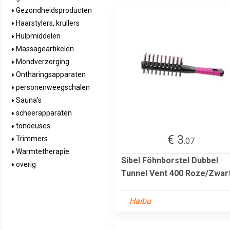
Gezondheidsproducten
Haarstylers, krullers
Hulpmiddelen
Massageartikelen
Mondverzorging
Ontharingsapparaten
personenweegschalen
Sauna's
scheerapparaten
tondeuses
€ 3
Trimmers
.07
Warmtetherapie
Sibel Föhnborstel Dubbel
overig
Tunnel Vent 400 Roze/Zwar
Haibu