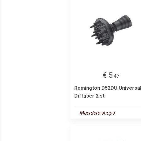
€ 5
.47
Remington D52DU Universa
Diffuser 2 st
Meerdere shops