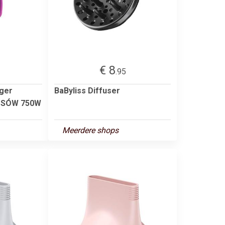
€ 8
.95
ger
BaByliss Diffuser
OSÓW 750W
Meerdere shops