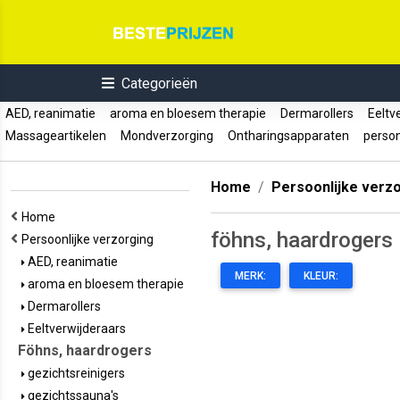
Categorieën
AED, reanimatie
aroma en bloesem therapie
Dermarollers
Eeltv
Massageartikelen
Mondverzorging
Ontharingsapparaten
perso
Home
Persoonlijke verz
Home
föhns, haardrogers
Persoonlijke verzorging
AED, reanimatie
MERK:
KLEUR:
aroma en bloesem therapie
Dermarollers
Eeltverwijderaars
Föhns, haardrogers
gezichtsreinigers
gezichtssauna's