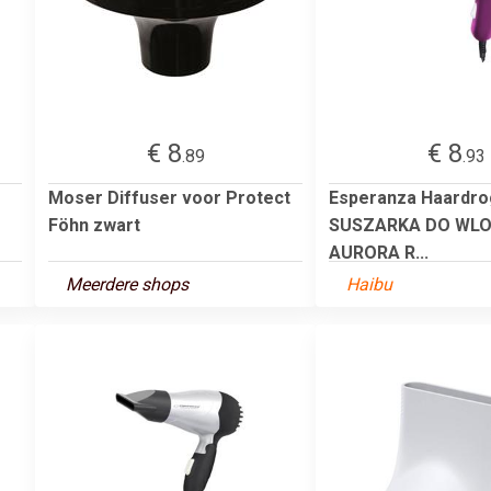
€ 8
€ 8
.89
.93
Moser Diffuser voor Protect
Esperanza Haardro
Föhn zwart
SUSZARKA DO WL
AURORA R...
Meerdere shops
Haibu