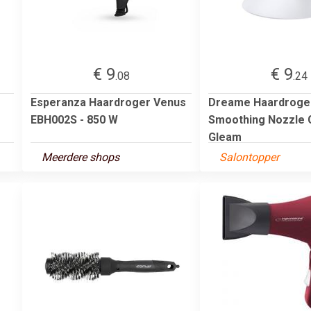
€ 9
€ 9
.08
.24
Esperanza Haardroger Venus
Dreame Haardroge
EBH002S - 850 W
Smoothing Nozzle 
Gleam
Meerdere shops
Salontopper