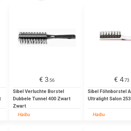
€ 3
€ 4
.56
.73
Sibel Verluchte Borstel
Sibel Föhnborstel A
t
Dubbele Tunnel 400 Zwart
Ultralight Salon 253
Zwart
Haibu
Haibu