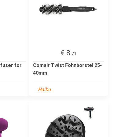
€ 8
.71
ffuser for
Comair Twist Föhnborstel 25-
40mm
Haibu