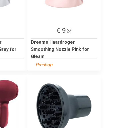
€ 9
.24
r
Dreame Haardroger
Gray for
Smoothing Nozzle Pink for
Gleam
Proshop