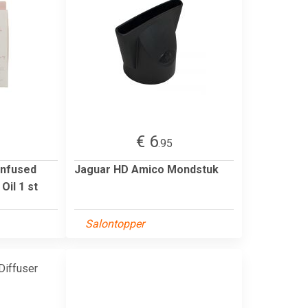
€ 6
.95
Infused
Jaguar HD Amico Mondstuk
Oil 1 st
Salontopper