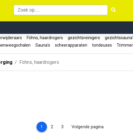
erwijderaars
Föhns, haardrogers
gezichtsreinigers
gezichtssauna
nenweegschalen
Sauna's
scheerapparaten
tondeuses
Trimme
orging
Föhns, haardrogers
(current)
1
2
3
Volgende pagina