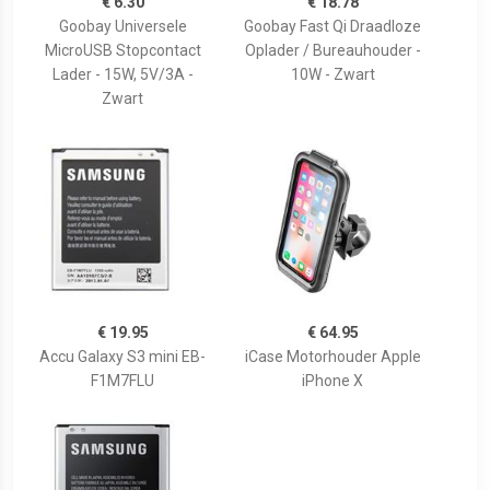
€ 6.30
€ 18.78
Goobay Universele
Goobay Fast Qi Draadloze
MicroUSB Stopcontact
Oplader / Bureauhouder -
Lader - 15W, 5V/3A -
10W - Zwart
Zwart
€ 19.95
€ 64.95
Accu Galaxy S3 mini EB-
iCase Motorhouder Apple
F1M7FLU
iPhone X