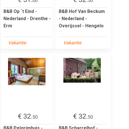
00
50
B&B Op `t Eind -
B&B Hof Van Beckum
Nederland - Drenthe -
- Nederland -
Erm
Overijssel - Hengelo
Vakantie
Vakantie
€ 32.
€ 32.
50
50
B&B Pelgrimhuis -
B&B Scharrelhof -