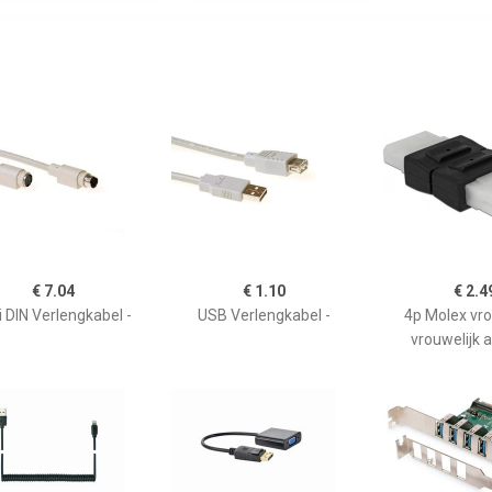
€ 7.04
€ 1.10
€ 2.4
i DIN Verlengkabel -
USB Verlengkabel -
4p Molex vro
vrouwelijk 