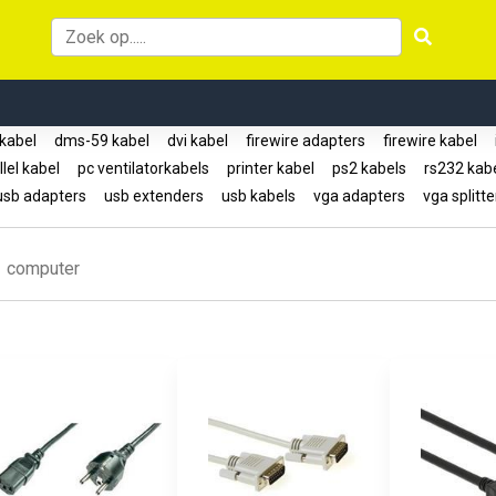
 kabel
dms-59 kabel
dvi kabel
firewire adapters
firewire kabel
lel kabel
pc ventilatorkabels
printer kabel
ps2 kabels
rs232 kab
sb adapters
usb extenders
usb kabels
vga adapters
vga splitt
computer