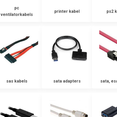
pc
printer kabel
ps2 k
ventilatorkabels
sas kabels
sata adapters
sata, es