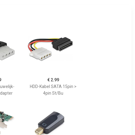
9
€ 2.99
uwelijk-
HDD-Kabel SATA 15pin >
adapter
4pin St/Bu