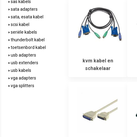
sas kabels
sata adapters
sata, esata kabel
scsi kabel
seriële kabels
thunderbolt kabel
toetsenbord kabel
usb adapters
kvm kabel en
usb extenders
schakelaar
usb kabels
vga adapters
vga splitters