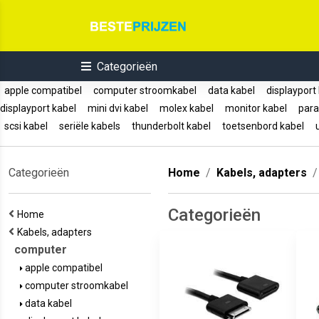
Categorieën
apple compatibel
computer stroomkabel
data kabel
displayport
displayport kabel
mini dvi kabel
molex kabel
monitor kabel
paral
scsi kabel
seriële kabels
thunderbolt kabel
toetsenbord kabel
u
Categorieën
Home
Kabels, adapters
Categorieën
Home
Kabels, adapters
computer
apple compatibel
computer stroomkabel
data kabel