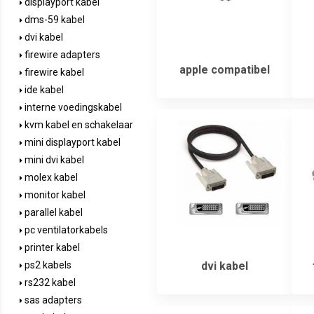
displayport kabel
dms-59 kabel
dvi kabel
firewire adapters
apple compatibel
firewire kabel
ide kabel
interne voedingskabel
kvm kabel en schakelaar
mini displayport kabel
mini dvi kabel
molex kabel
monitor kabel
parallel kabel
pc ventilatorkabels
printer kabel
dvi kabel
ps2 kabels
rs232 kabel
sas adapters