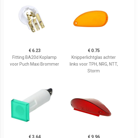
€ 6.23
€ 0.75
Fitting BA20d Koplamp
Knipperlichtglas achter
voor Puch Maxi Brommer
links voor TPH, NRG, NTT,
Storm
€ 3.64
€ 9.96