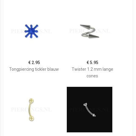
€ 2.95
€ 5.95
Tongpiercing tickler blauw
Twister 1.2 mm lange
cones