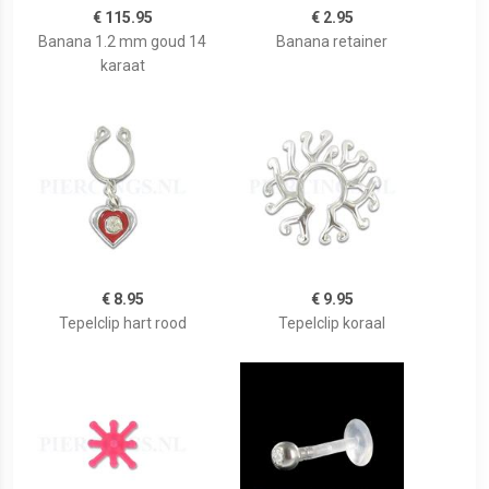
€ 115.95
€ 2.95
Banana 1.2 mm goud 14
Banana retainer
karaat
€ 8.95
€ 9.95
Tepelclip hart rood
Tepelclip koraal