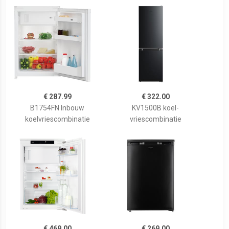
€ 287.99
€ 322.00
B1754FN Inbouw
KV1500B koel-
koelvriescombinatie
vriescombinatie
€ 469.00
€ 269.00