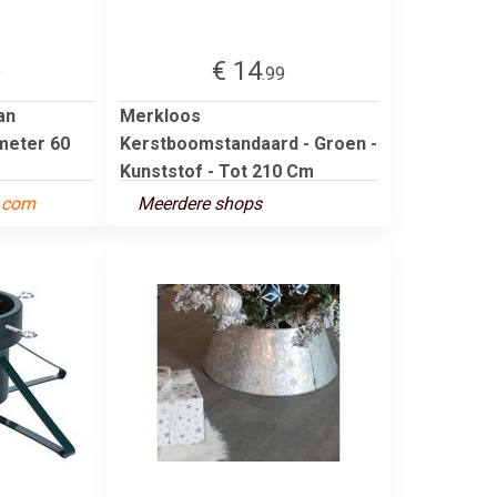
€ 14
9
.99
an
Merkloos
meter 60
Kerstboomstandaard - Groen -
Kunststof - Tot 210 Cm
t.com
Meerdere shops