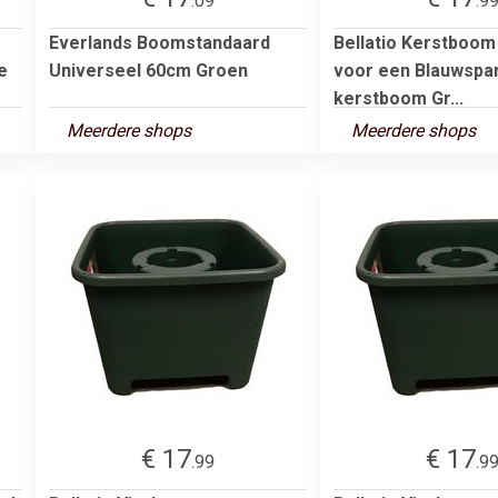
.09
.9
Everlands Boomstandaard
Bellatio Kerstboom
e
Universeel 60cm Groen
voor een Blauwspa
kerstboom Gr...
Meerdere shops
Meerdere shops
€ 17
€ 17
.99
.9