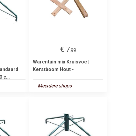
€ 7
.99
Warentuin mix Kruisvoet
andaard
Kerstboom Hout -
 c...
Meerdere shops