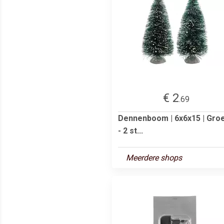
€ 2
.69
Dennenboom | 6x6x15 | Gro
- 2 st...
Meerdere shops