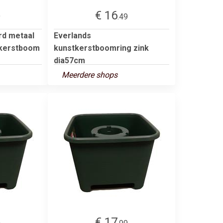
€ 16
9
.49
d metaal
Everlands
 kerstboom
kunstkerstboomring zink
dia57cm
Meerdere shops
€ 17