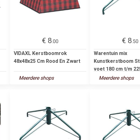
€ 8
€ 8
.00
.50
VIDAXL Kerstboomrok
Warentuin mix
48x48x25 Cm Rood En Zwart
Kunstkerstboom St
voet 180 cm t/m 225
Meerdere shops
Meerdere shops