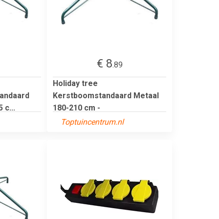
€ 8
.89
Holiday tree
andaard
Kerstboomstandaard Metaal
 c...
180-210 cm -
Toptuincentrum.nl