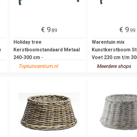
€ 9
€ 9
.89
.99
Holiday tree
Warentuin mix
e
Kerstboomstandaard Metaal
Kunstkerstboom St
240-300 cm -
Voet 230 cm t/m 300
Toptuincentrum.nl
Meerdere shops