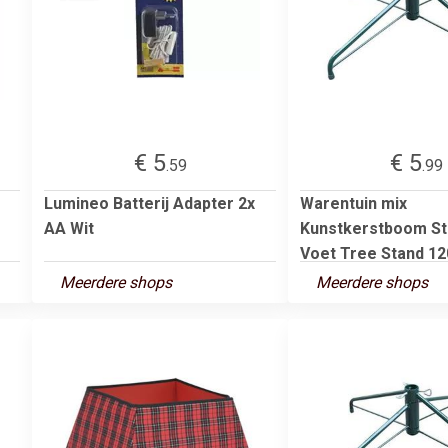
€ 5
€ 5
.59
.99
Lumineo Batterij Adapter 2x
Warentuin mix
AA Wit
Kunstkerstboom St
Voet Tree Stand 120
Meerdere shops
Meerdere shops