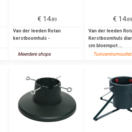
€ 14
€ 14
.89
.8
Van der leeden Rotan
Van der leeden Rot
kerstboomhuls -
Kerstboomhuls dia
cm bloempot ...
Meerdere shops
Tuincentrumoutle