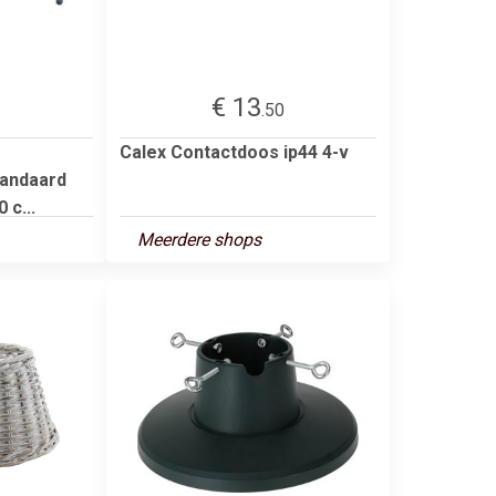
€ 13
.50
Calex Contactdoos ip44 4-v
andaard
 c...
Meerdere shops