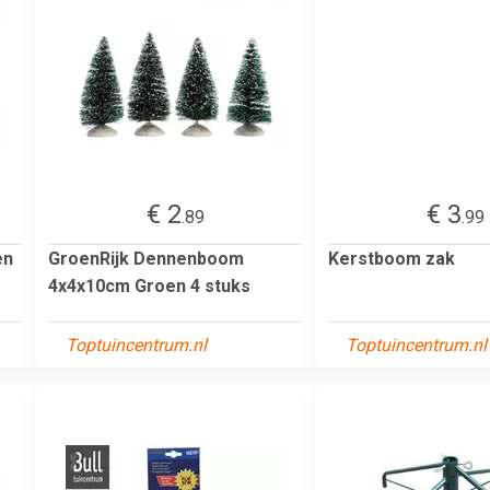
€ 2
€ 3
.89
.99
en
GroenRijk Dennenboom
Kerstboom zak
4x4x10cm Groen 4 stuks
Toptuincentrum.nl
Toptuincentrum.nl