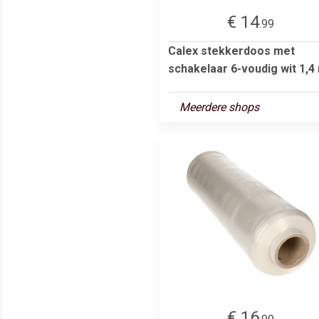
€ 14
.99
Calex stekkerdoos met
schakelaar 6-voudig wit 1,4
Meerdere shops
€ 16