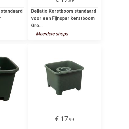
9
.99
 standaard
Bellatio Kerstboom standaard
r
voor een Fijnspar kerstboom
Gro...
Meerdere shops
€ 17
9
.99