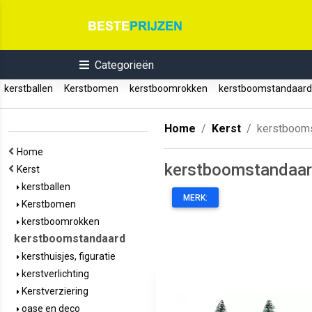
Categorieën
kerstballen
Kerstbomen
kerstboomrokken
kerstboomstandaar
Home
Kerst
kerstboom
Home
kerstboomstandaa
Kerst
kerstballen
MERK:
Kerstbomen
kerstboomrokken
kerstboomstandaard
kersthuisjes, figuratie
kerstverlichting
Kerstverziering
oase en deco