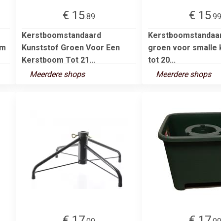
€ 15
€ 15
.89
.9
Kerstboomstandaard
Kerstboomstandaar
 m
Kunststof Groen Voor Een
groen voor smalle
Kerstboom Tot 21...
tot 20...
Meerdere shops
Meerdere shops
€ 17
€ 17