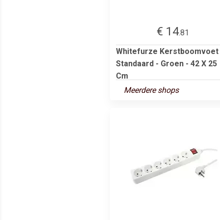
€ 14
.81
Whitefurze Kerstboomvoet
Standaard - Groen - 42 X 25
Cm
Meerdere shops