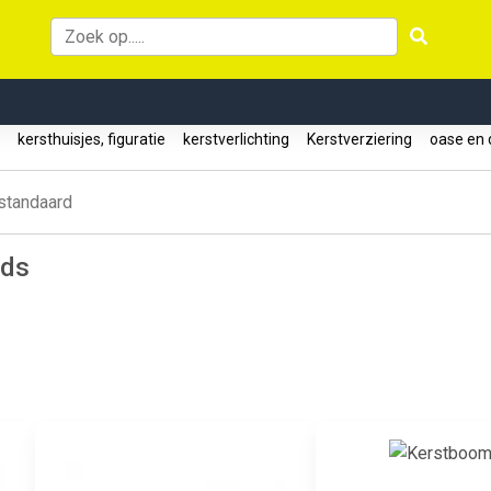
d
kersthuisjes, figuratie
kerstverlichting
Kerstverziering
oase en
standaard
rds