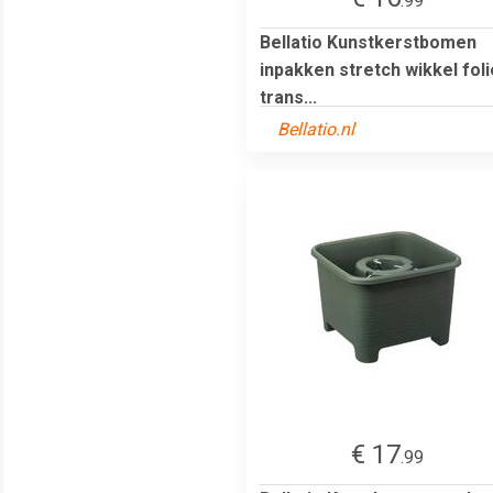
.99
Bellatio Kunstkerstbomen
inpakken stretch wikkel foli
trans...
Bellatio.nl
€ 17
.99