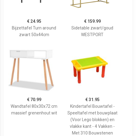
€ 24.95
€ 159.99
Bijzettafel Turn around
Sidetable zwart/goud
zwart 50x44cm
WESTPORT
€ 70.99
€ 31.95
Wandtafel 80x30x72 cm
Kindertafel Bouwtafel -
massief grenenhout wit
Speeltafel met bouwplaat
(Voor Lego blokken) en
vlakke kant - 4 Vakken -
Met 310 Bouwstenen