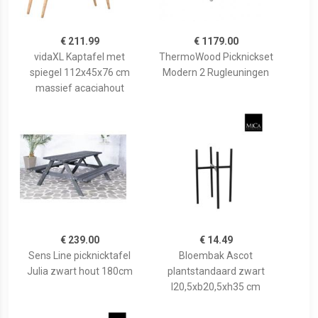
€ 211.99
€ 1179.00
vidaXL Kaptafel met
ThermoWood Picknickset
spiegel 112x45x76 cm
Modern 2 Rugleuningen
massief acaciahout
€ 239.00
€ 14.49
Sens Line picknicktafel
Bloembak Ascot
Julia zwart hout 180cm
plantstandaard zwart
l20,5xb20,5xh35 cm