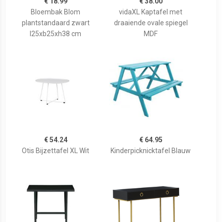
€ 18.99
€ 38.00
Bloembak Blom
vidaXL Kaptafel met
plantstandaard zwart
draaiende ovale spiegel
l25xb25xh38 cm
MDF
€ 54.24
€ 64.95
Otis Bijzettafel XL Wit
Kinderpicknicktafel Blauw