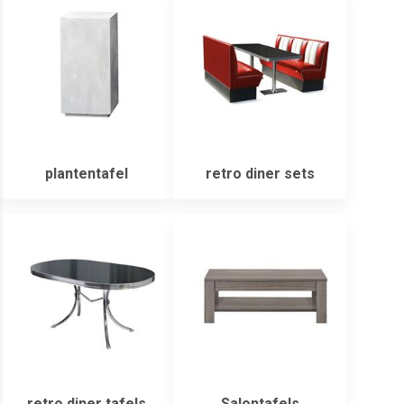
plantentafel
retro diner sets
retro diner tafels
Salontafels